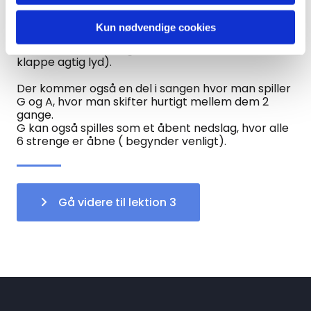
på D. Man kan evt. lave et enkelt purcussive slag
før man skifter akkord. ( et purcussive slag er et
Kun nødvendige cookies
nedslag hvor man holder let over strengene så
der ikke kommer nogen tone, men i stedet en
klappe agtig lyd).
Der kommer også en del i sangen hvor man spiller
G og A, hvor man skifter hurtigt mellem dem 2
gange.
G kan også spilles som et åbent nedslag, hvor alle
6 strenge er åbne ( begynder venligt).
Gå videre til lektion 3