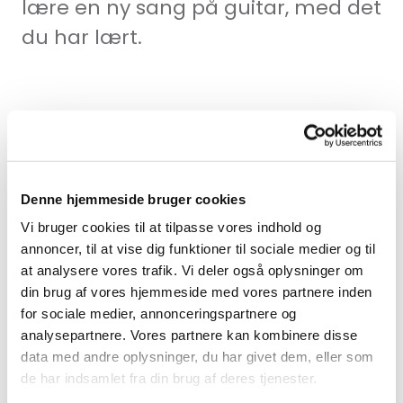
lære en ny sang på guitar, med det
du har lært.
Lær at spille Wild Thing på
guitar med åbne akkorder
Denne hjemmeside bruger cookies
Vi bruger cookies til at tilpasse vores indhold og
annoncer, til at vise dig funktioner til sociale medier og til
at analysere vores trafik. Vi deler også oplysninger om
din brug af vores hjemmeside med vores partnere inden
for sociale medier, annonceringspartnere og
analysepartnere. Vores partnere kan kombinere disse
data med andre oplysninger, du har givet dem, eller som
de har indsamlet fra din brug af deres tjenester.