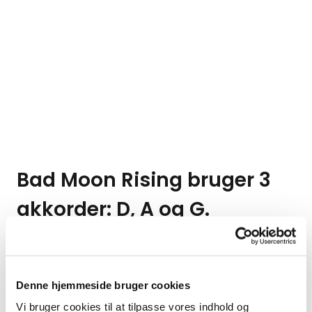
Bad Moon Rising bruger 3
akkorder: D, A og G.
I denne video bliver du undervist af Marty
Schwartz fra Guitarjamz.com. Han er efter min
mening en af de bedste guitarundervisere man
Denne hjemmeside bruger cookies
kan finde på nettet.
Vi bruger cookies til at tilpasse vores indhold og