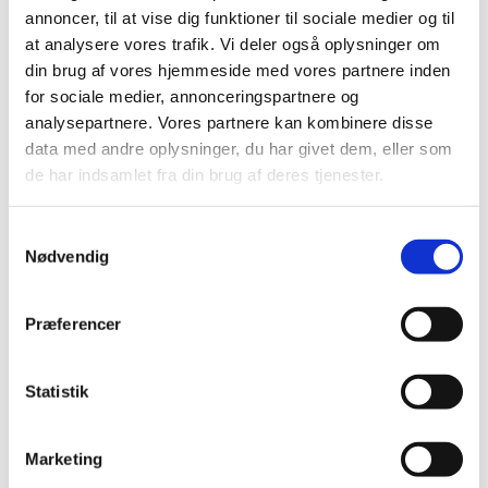
Herunder er mine noter til Bad Moon Rising
annoncer, til at vise dig funktioner til sociale medier og til
at analysere vores trafik. Vi deler også oplysninger om
din brug af vores hjemmeside med vores partnere inden
Rytme
for sociale medier, annonceringspartnere og
intro: D: dd udu A: dd G:dd D: ddudu ddudu
analysepartnere. Vores partnere kan kombinere disse
data med andre oplysninger, du har givet dem, eller som
Vers: samme som intro. Men på det andet D er der
de har indsamlet fra din brug af deres tjenester.
lidt mere en fri rytme. Dudu udu dudu udu
Chorus: G i 2 rytme sekvenser, D for 2 rytme
Samtykkevalg
sekvenser, A for 1, G for 1 og D for 2.
Nødvendig
[D]I see A [A]bad [G]moon [D]rising
Præferencer
[D]I see [A]trouble [G]on the [D]way
[D]I see [A]earth[G]quakes and [D]lightning
Statistik
[D]I see [A]bad [G]times [D]today
Marketing