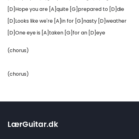
[D]Hope you are [A]quite [G]prepared to [D]die
[D]Looks like we're [A]in for [G]nasty [D]weather
[D]One eye is [A]taken [G]for an [D]eye
(chorus)
(chorus)
LærGuitar.dk