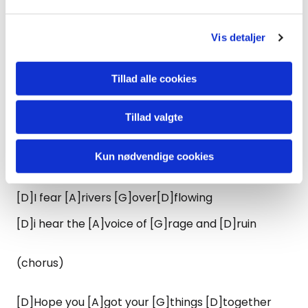
(chorus)
Vis detaljer
[G]Don't go around tonight
Its [D]bound to take your life
Tillad alle cookies
[A]Theres a [G]bad moon on the [D]rise
Tillad valgte
[D]I hear [A]hurri[G]canes A [D]blowing
Kun nødvendige cookies
[D]I know the [A]end is [G]coming [D]soon
[D]I fear [A]rivers [G]over[D]flowing
[D]i hear the [A]voice of [G]rage and [D]ruin
(chorus)
[D]Hope you [A]got your [G]things [D]together