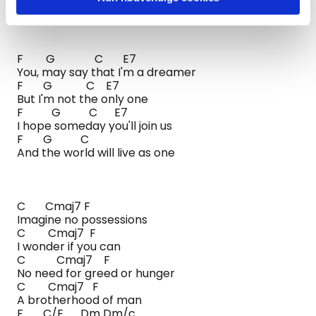
G G7
Living life in piece
F G C E7
You, may say that I'm a dreamer
F G C E7
But I'm not the only one
F G C E7
I hope someday you'll join us
F G C
And the world will live as one
C Cmaj7 F
Imagine no possessions
C Cmaj7 F
I wonder if you can
C Cmaj7 F
No need for greed or hunger
C Cmaj7 F
A brotherhood of man
F C/E Dm Dm/c