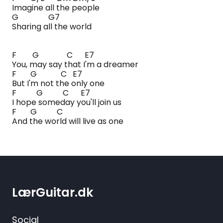
Imagine all the people
G G7
Sharing all the world
F G C E7
You, may say that I'm a dreamer
F G C E7
But I'm not the only one
F G C E7
I hope someday you'll join us
F G C
And the world will live as one
LærGuitar.dk
Social