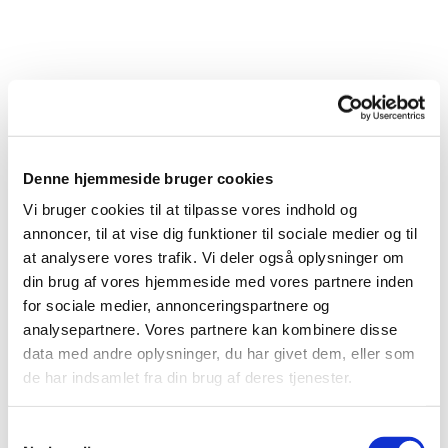
Rytmen i Imagine er forholdsvis simple, man spiller
først bas strengen til den akkord man spiller
efterfulgt af et nedslag på alle strengene der
bruges til akkorden.
Denne hjemmeside bruger cookies
Intro:
C, Cmaj7, F + et lille riff x 3
Vi bruger cookies til at tilpasse vores indhold og
annoncer, til at vise dig funktioner til sociale medier og til
Riffet spilles sådan her:
at analysere vores trafik. Vi deler også oplysninger om
3. Streng --2--3-----------
din brug af vores hjemmeside med vores partnere inden
2. Streng ---------0--1----
for sociale medier, annonceringspartnere og
1. Streng ------------------
analysepartnere. Vores partnere kan kombinere disse
data med andre oplysninger, du har givet dem, eller som
Resten af sangen med tekst og akkorder:
2
de har indsamlet fra din brug af deres tjenester.
vers 1 omkvæd 1 vers og 1 omkvæd
Samtykkevalg
C Cmaj7 F