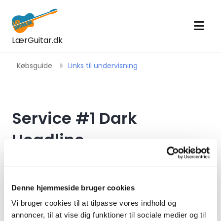
LærGuitar.dk
Købsguide
Links til undervisning
Service #1 Dark
Headline
Dark preamble - Lorem ipsum dolor sit
amet, consectetur adipiscing elit. Integer
pretium accumsan ligula ut finibus. Sed ac
Denne hjemmeside bruger cookies
risus in magna hendrerit bibendum facilisis
Vi bruger cookies til at tilpasse vores indhold og
tempor enim. Nullam porta metus nibh, nec
annoncer, til at vise dig funktioner til sociale medier og til
varius ante dapibus vel.